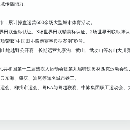
全域传播能力。
市，累计操盘运营600余场大型城市体育活动。
世界田联金标认证、3场世界田联精英标认证、2场世界田联标牌认
场荣获“中国田协路跑赛事典型案例”称号。
中国山地越野公开赛，长期运营九寨沟、黄山、武功山等名山大川
人民共和国第十二届残疾人运动会暨第九届特殊奥林匹克运动会铁
山云东海、肇庆、汕尾等知名城市铁三。
省运会、柳州市运会、粤BA与粤超联赛、中旅集团职工运动会、