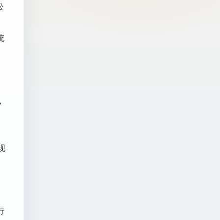
松
统
，
现
、
行