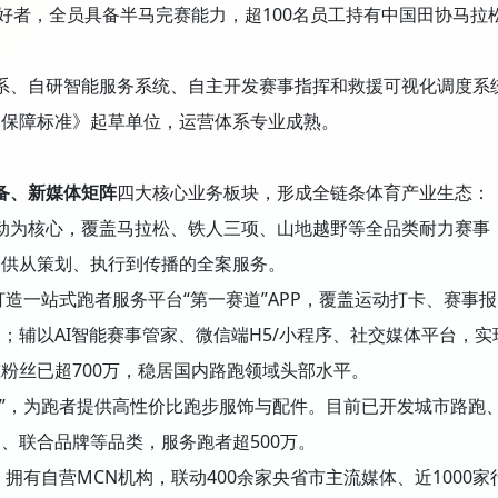
爱好者，全员具备半马完赛能力，超100名员工持有中国田协马拉
、自研智能服务系统、自主开发赛事指挥和救援可视化调度系
疗保障标准》起草单位，运营体系专业成熟。
备、新媒体矩阵
四大核心业务板块，形成全链条体育产业生态：
动为核心，覆盖马拉松、铁人三项、山地越野等全品类耐力赛事
提供从策划、执行到传播的全案服务。
打造一站式跑者服务平台“第一赛道”APP，覆盖运动打卡、赛事报
；辅以AI智能赛事管家、微信端H5/小程序、社交媒体平台，实
粉丝已超700万，稳居国内路跑领域头部水平。
凡”，为跑者提供高性价比跑步服饰与配件。目前已开发城市路跑
、联合品牌等品类，服务跑者超500万。
，拥有自营MCN机构，联动400余家央省市主流媒体、近1000家